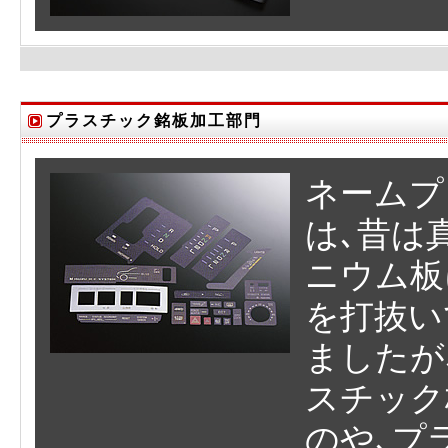
プラスチック銘板加工部門
ネームプ
は､昔は
ニウム板
を打抜い
ましたが
スチック
のや､プ