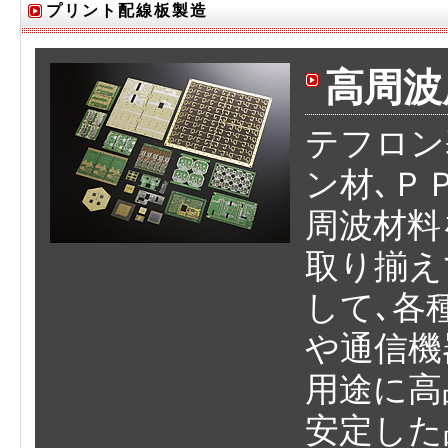
プリント配線板製造
高周波
テフロン
ン材､Ｐ
周波材料
取り揃え
して､各
や通信機
用途に高
安定した