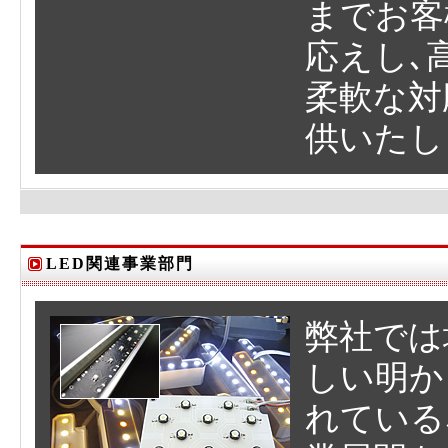
までお客
応えし､
柔軟な対
供いたし
LED関連事業部門
弊社では
しい明か
れている