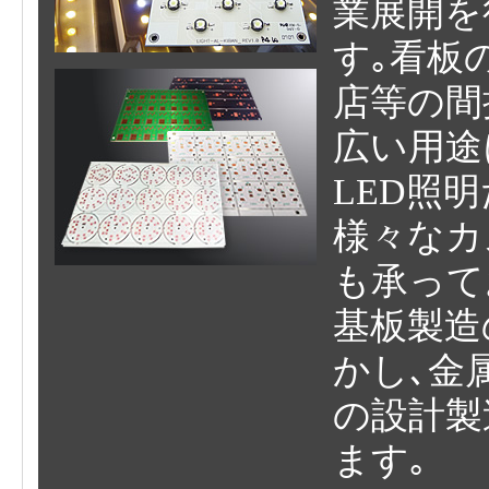
業展開を
す｡看板
店等の間
広い用途
LED照
様々なカ
も承って
基板製造
かし､金
の設計製
ます｡