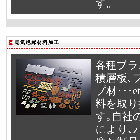
す。
電気絶縁材料加工
各種プラ
積層板､
プ材･･･
料を取り
す｡自社
により､