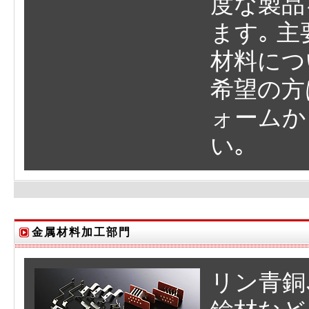
度な製品
ます｡ 
材料につ
希望の方
ォームか
い｡
金属材料加工部門
リン青銅