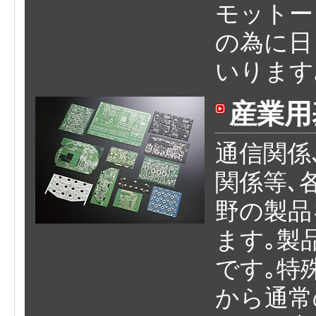
モットー
の為に日
いります
産業用
通信関係
関係等､
野の製品
ます｡製
です｡特
から通常