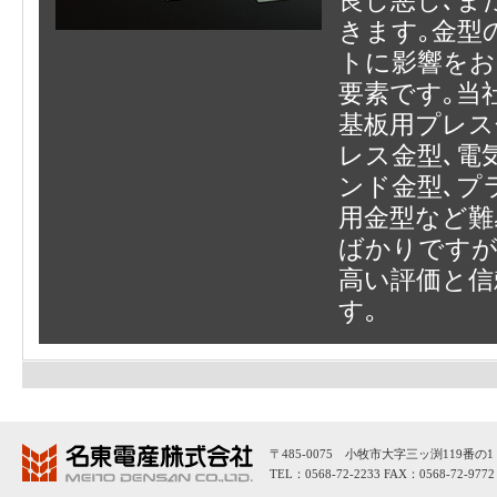
良し悪し､ま
きます｡金型
トに影響をお
要素です｡当
基板用プレス
レス金型､電
ンド金型､プ
用金型など難
ばかりですが
高い評価と信
す｡
〒485-0075 小牧市大字三ッ渕119番の1
TEL：0568-72-2233 FAX：0568-72-9772