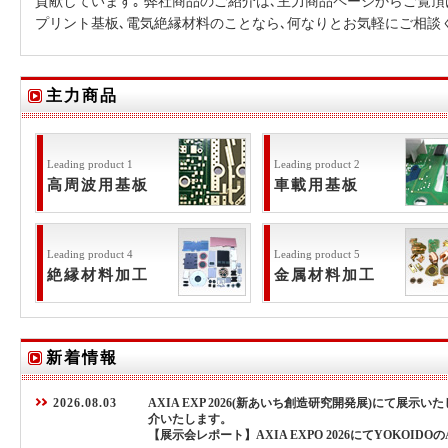
貢献しています｡ 弊社商品のご紹介は､主力商品ページからご覧頂
プリント基板､電気絶縁材料のことなら､何なりとお気軽にご相談
主力商品
Leading product 1
Leading product 2
高周波用基板
車載用基板
Leading product 4
Leading product 5
絶縁材料加工
金属材料加工
新着情報
2026.08.03
AXIA EXP 2026(新あいち創造研究開発展)にて展示い
介いたします。
【展示会レポート】AXIA EXPO 2026にてYOKOID