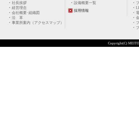
社長挨拶
設備概要一覧
経営理念
採用情報
会社概要･組織図
沿 革
事業所案内（アクセスマップ）
Copyright(C) MEITO 